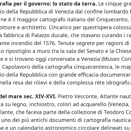
afia per il governo: lo stato da terra.
Le cinque gra
rio della Repubblica di Venezia dal confine lombardo fi
ne è il maggior cartografo italiano del Cinquecento, 
ittore e architetto. L’incarico per quest’opera colossa
a fabbrica di Palazzo ducale, che stavano curando i ra
nte incendio del 1576. Tenute segrete per ragioni di 
o ripostiglio a muro tra la sala del Senato e la Chi
e e si trovano oggi conservate a Venezia (Museo Corre
 Capolavoro della cartografia cinquecentesca, le map
rio della Repubblica con grande efficacia documentari
nella resa dei rilievi e della complessa rete idrografic
 del mare sec. XIV-XVI.
Pietro Vesconte, Atlante nau
ta su legno, inchiostro, colori ad acquarello (Venezia
atlante, che faceva parte della collezione di Teodoro Co
 uno dei più antichi documenti di cartografia nautica
he e un calendario astronomico circolare delineati s