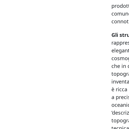
prodott
comune 
connota
Gli st
rappres
elegant
cosmogr
che in 
topogra
inventa
è ricca
a preci
oceanic
‘descri
topogra
tecnica