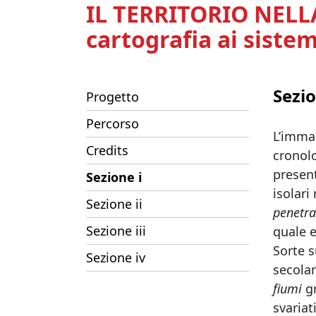
IL TERRITORIO NELL
cartografia ai sistemi
Sezio
Progetto
Percorso
L’immag
Credits
cronol
present
Sezione i
isolari
Sezione ii
penetra
Sezione iii
quale e
Sorte 
Sezione iv
secolar
fiumi
gr
svariat