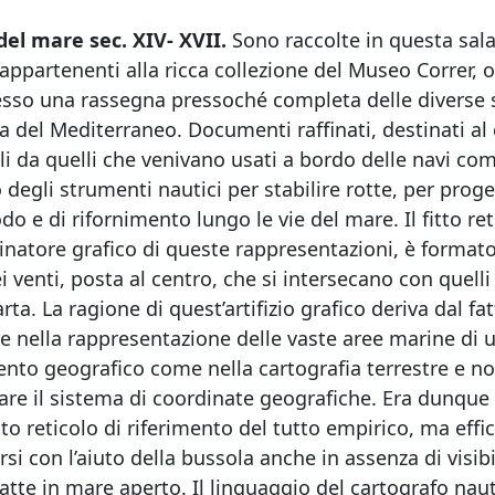
 del mare sec. XIV- XVII.
Sono raccolte in questa sala
 appartenenti alla ricca collezione del Museo Correr, 
sso una rassegna pressoché completa delle diverse s
ea del Mediterraneo. Documenti raffinati, destinati al
li da quelli che venivano usati a bordo delle navi com
io degli strumenti nautici per stabilire rotte, per proge
do e di rifornimento lungo le vie del mare. Il fitto re
natore grafico di queste rappresentazioni, è format
i venti, posta al centro, che si intersecano con quelli 
arta. La ragione di quest’artifizio grafico deriva dal f
e nella rappresentazione delle vaste aree marine di u
ento geografico come nella cartografia terrestre e no
re il sistema di coordinate geografiche. Era dunque
to reticolo di riferimento del tutto empirico, ma effi
rsi con l’aiuto della bussola anche in assenza di visib
ratte in mare aperto. Il linguaggio del cartografo naut