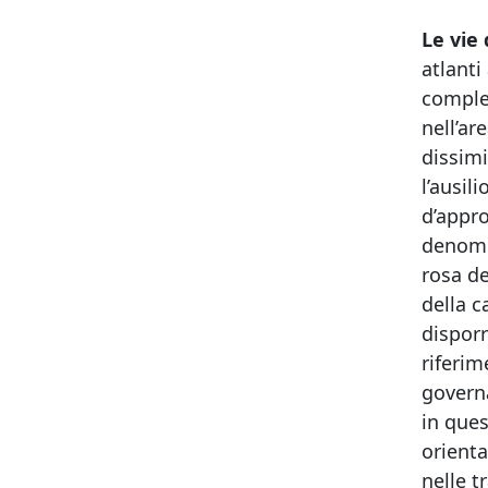
Le vie
atlanti
comple
nell’ar
dissimi
l’ausil
d’appro
denomi
rosa de
della c
disporr
riferim
governa
in ques
orienta
nelle t