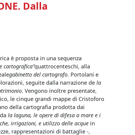
NE. Dalla
torica è proposta in una sequenza
 cartografica”
quattrocenteschi, alla
eale
gabinetto del cartografo
. Portolani e
lorazioni, seguite dalla narrazione de
la
atrimonio
. Vengono inoltre presentate,
ico, le cinque grandi mappe di Cristoforo
ano della cartografia prodotta dai
arda
la laguna, le opere di difesa a mare e i
che, irrigazioni, e utilizzo delle acque
in
tezze, rappresentazioni di battaglie -,