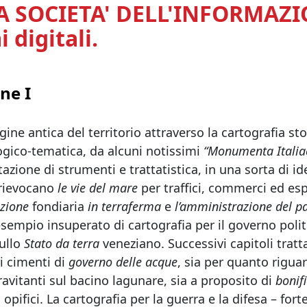
A SOCIETA' DELL'INFORMAZIO
 digitali.
ne I
ine antica del territorio attraverso la cartografia s
ogico-tematica, da alcuni notissimi
“Monumenta Italiae
azione di strumenti e trattatistica, in una sorta di id
 rievocano
le vie del mare
per traffici, commerci ed esp
zione
fondiaria
in terraferma
e
l’amministrazione del p
sempio insuperato di cartografia per il governo polit
sullo
Stato da terra
veneziano. Successivi capitoli tratt
i cimenti di
governo delle acque
, sia per quanto rigu
avitanti sul bacino lagunare, sia a proposito di
bonifi
i opifici. La cartografia per la guerra e la difesa – for