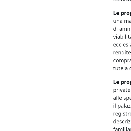
Le pro
una mag
di ammi
viabili
ecclesi
rendite
comprav
tutela 
Le pro
private
alle sp
il pala
registr
descriz
familia