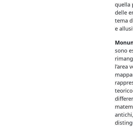
quella 
delle e
tema de
e allus
Monume
sono es
rimang
l’area 
mappamu
rappres
teorico
differe
matemat
antichi
disting