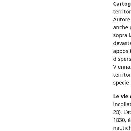
Cartogr
territo
Autore 
anche p
sopra l
devasta
apposit
dispers
Vienna.
territo
specie 
Le vie
incolla
28). L’
1830, è
nautic