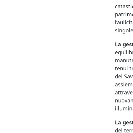
catasti
patrimo
l’aulic
singol
La ges
equilib
manuten
tenui t
dei Sav
assieme
attrave
nuovame
illumin
La gest
del ter