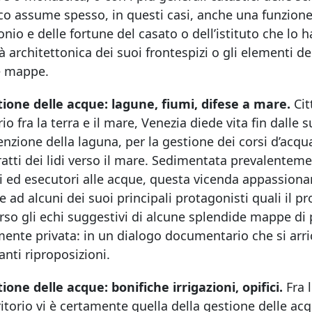
co assume spesso, in questi casi, anche una funzion
nio e delle fortune del casato o dell’istituto che l
ità architettonica dei suoi frontespizi o gli elementi de
e mappe.
tione delle acque: lagune, fiumi, difese a mare.
Cit
rio fra la terra e il mare, Venezia diede vita fin dalle
zione della laguna, per la gestione dei corsi d’acqua 
ratti dei lidi verso il mare. Sedimentata prevalentemen
i ed esecutori alle acque, questa vicenda appassiona
 ad alcuni dei suoi principali protagonisti quali il p
rso gli echi suggestivi di alcune splendide mappe di
nte privata: in un dialogo documentario che si arricc
anti riproposizioni.
ione delle acque: bonifiche irrigazioni, opifici.
Fra 
ritorio vi è certamente quella della gestione delle acq