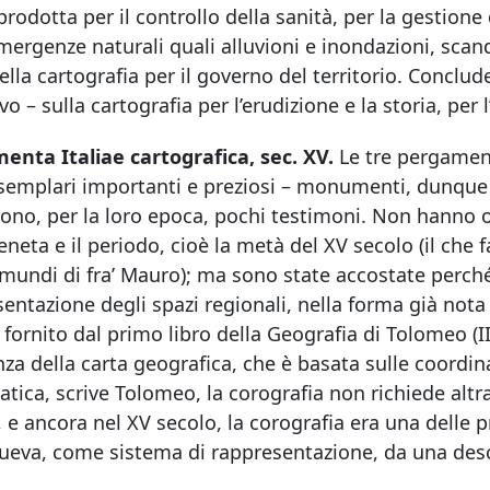
prodotta per il controllo della sanità, per la gestione d
mergenze naturali quali alluvioni e inondazioni, scandis
lla cartografia per il governo del territorio. Conclud
ivo – sulla cartografia per l’erudizione e la storia, per 
nta Italiae cartografica, sec. XV.
Le tre pergamen
emplari importanti e preziosi – monumenti, dunque –
ono, per la loro epoca, pochi testimoni. Non hanno 
veneta e il periodo, cioè la metà del XV secolo (il ch
ndi di fra’ Mauro); ma sono state accostate perché il
entazione degli spazi regionali, nella forma già not
 fornito dal primo libro della Geografia di Tolomeo (II
nza della carta geografica, che è basata sulle coordin
ica, scrive Tolomeo, la corografia non richiede altra
, e ancora nel XV secolo, la corografia era una delle pra
ueva, come sistema di rappresentazione, da una descr