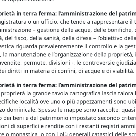
prietà in terra ferma: l’amministrazione del patri
istratura o un ufficio, che tende a rappresentare il t
nistrazione – gestione delle acque, delle bonifiche, d
tà, del fisco, della sanità, della difesa – l’obiettivo d
astica riguarda prevalentemente il controllo e la ges
, la manutenzione e l’organizzazione della proprietà, i
endite, permute, divisioni -, le controversie giudizia
dei diritti in materia di confini, di acque e di viabilità.
prietà in terra ferma: l’amministrazione del patri
 proprietà la grande tavola cartografica lascia talora 
ecifiche località ove uno o più appezzamenti sono ubic
zzo dominicale. Spesso le mappe sono raccolte, quasi r
o dei beni e del patrimonio impostato secondo criteri 
ioni di superfici e rendite con i restanti registri ammi
re o monastica, o con i più generali catastici delle scri