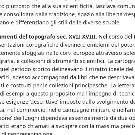
o piuttosto che alla sua scientificità, lasciava comu
consolidata dalla tradizione, spazio alla libertà d’e
no e differenziano gli stili delle diverse scuole.
rumenti del topografo sec. XVII-XVIII.
Nel corso del R
entazioni corografiche divennero emblemi del potere
emente sfoggiati nelle corti europee attraverso splen
afia, e collezioni di strumenti scientifici. La cartogr
quel periodo storico delineavano il ritratto ideale de
fici, spesso accompagnati da libri che ne descrivev
ti e costruiti per le collezioni principesche. La lette
 di esempi a questo proposito ma l’impegno di tecnic
se esigenze ‘descrittive’ imposte dallo svolgimento de
a, nel commercio, nelle campagne militari, o nell’amm
zione’ dei luoghi dipendeva essenzialmente da due op
fici erano chiamati a svolgere con la massima precisi
 di rappresentazione.