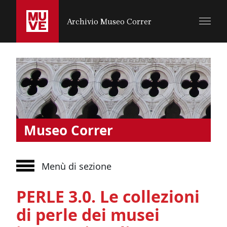
SALTA AL CONTENUTO PRINCIPALE
Archivio Museo Correr
Museo Correr
Menù di sezione
PERLE 3.0. Le collezioni
di perle dei musei