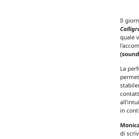
Il gior
Callig
quale v
l’acco
(sound
La per
permett
stabile
contatt
all’int
in con
Monic
di scri