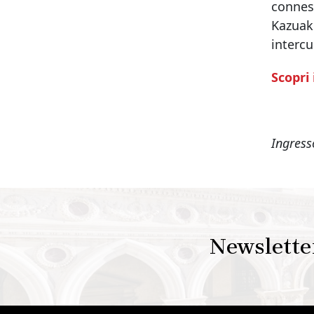
conness
Kazuaki
intercu
Scopri
Ingress
Newslette