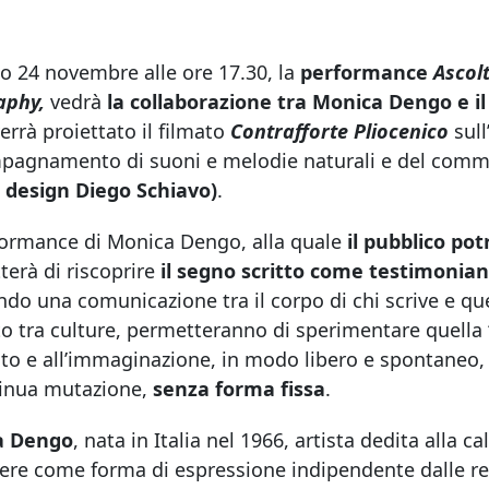
no 24 novembre alle ore 17.30, la
performance
Ascol
raphy,
vedrà
la collaborazione tra Monica Dengo e 
errà proiettato il filmato
Contrafforte Pliocenico
sull
mpagnamento di suoni e melodie naturali e del com
 design Diego Schiavo)
.
formance di Monica Dengo, alla quale
il pubblico po
erà di riscoprire
il segno scritto come testimonianz
ndo una comunicazione tra il corpo di chi scrive e quel
o tra culture, permetteranno di sperimentare quella ‘
uito e all’immaginazione, in modo libero e spontaneo,
tinua mutazione,
senza forma fissa
.
a Dengo
, nata in Italia nel 1966, artista dedita alla cal
vere come forma di espressione indipendente dalle re