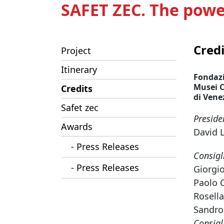
SAFET ZEC. The power
Credi
Project
Itinerary
Fondaz
Musei C
Credits
di Vene
Safet zec
Preside
Awards
David 
- Press Releases
Consigl
- Press Releases
Giorgio
Paolo 
Rosell
Sandro
Consigl