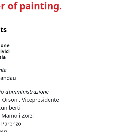
 of painting.
ts
ione
ivici
zia
nte
Landau
io d’amministrazione
 Orsoni, Vicepresidente
Cuniberti
a Mamoli Zorzi
 Parenzo
ieri